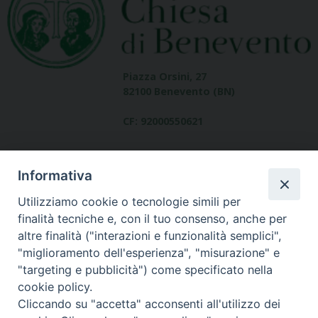
Piazza Orsini, 27
82100 Benevento (BN)
CF: 92000550621
Informativa
Utilizziamo cookie o tecnologie simili per
finalità tecniche e, con il tuo consenso, anche per
altre finalità ("interazioni e funzionalità semplici",
Dove siamo
"miglioramento dell'esperienza", "misurazione" e
contatti
"targeting e pubblicità") come specificato nella
cookie policy.
Cliccando su "accetta" acconsenti all'utilizzo dei