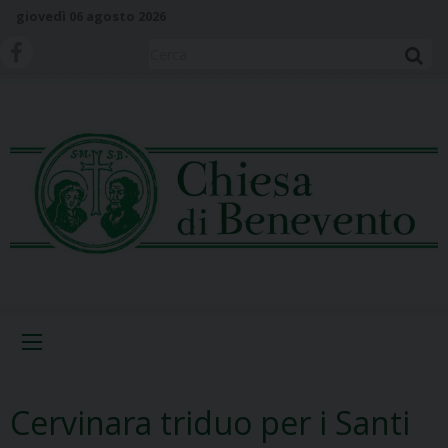
S
giovedì 06 agosto 2026
k
i
Cerca
p
t
o
c
o
n
t
e
n
t
Menu
Cervinara triduo per i Santi