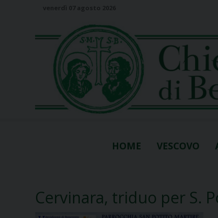
S
venerdì 07 agosto 2026
k
i
p
t
o
c
o
n
t
e
n
HOME
VESCOVO
t
Cervinara, triduo per S. P