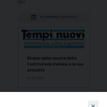
(Bn)
PLANNING DIOCESI
80 anni dalla nascita della
Costituzione italiana e la sua
attualità
03 06 2026
Dove siamo
contatti