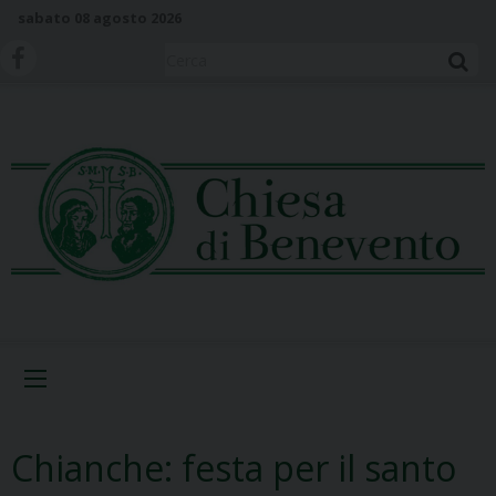
S
sabato 08 agosto 2026
k
i
Cerca
p
t
o
c
o
n
t
e
n
t
Menu
Chianche: festa per il santo