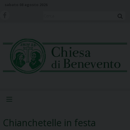
S
sabato 08 agosto 2026
k
i
Cerca
p
t
o
c
o
n
t
e
n
t
Menu
Chianchetelle in festa