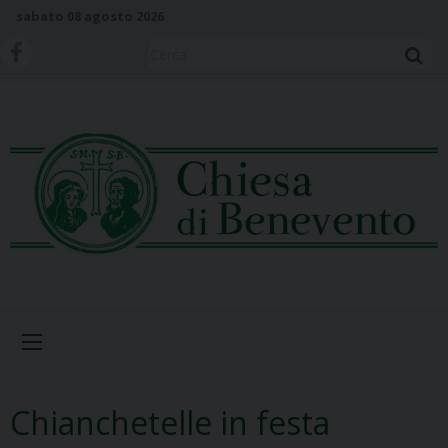
S
sabato 08 agosto 2026
k
i
Cerca
p
t
o
c
o
n
t
e
n
t
Menu
Chianchetelle in festa