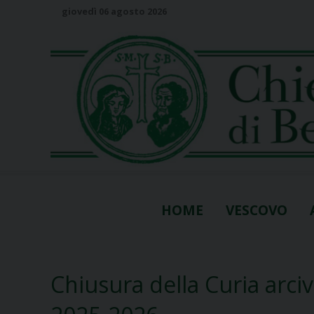
S
giovedì 06 agosto 2026
k
i
p
t
o
c
o
n
t
e
n
HOME
VESCOVO
t
Chiusura della Curia arciv