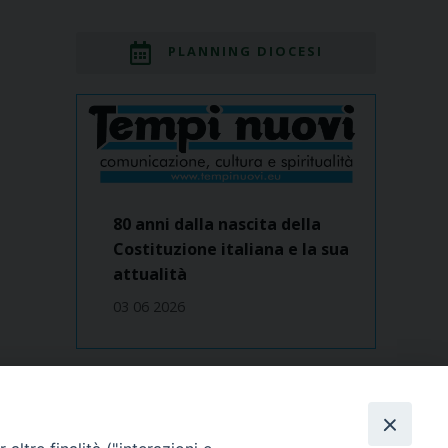
PLANNING DIOCESI
80 anni dalla nascita della
Costituzione italiana e la sua
attualità
03 06 2026
Dove siamo
contatti