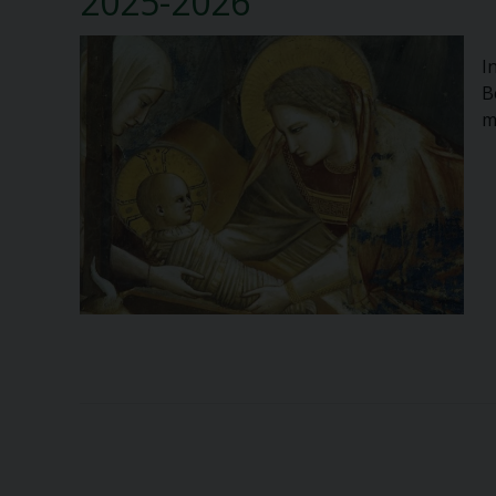
2025-2026
I
B
m