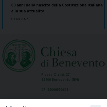
80 anni dalla nascita della Costituzione italiana
e la sua attualità
03 06 2026
Piazza Orsini, 27
82100 Benevento (BN)
CF: 92000550621