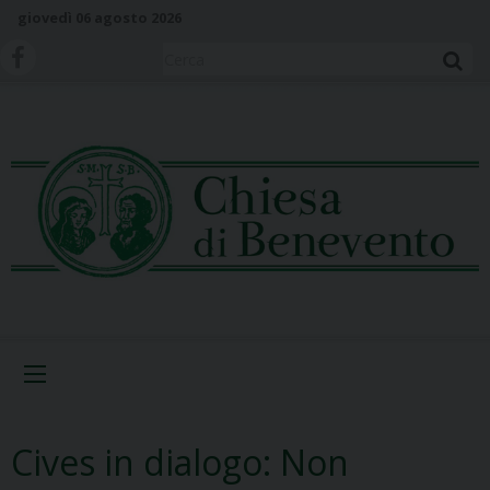
S
giovedì 06 agosto 2026
k
i
Cerca
p
t
o
c
o
n
t
e
n
t
Menu
Cives in dialogo: Non