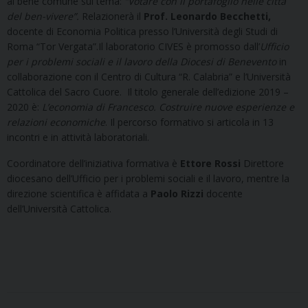
al bene comune sul tema:
“Votare con il portafoglio nelle città
del ben-vivere”.
Relazionerà il
Prof.
Leonardo Becchetti,
docente di Economia Politica presso l’Università degli Studi di
Roma “Tor Vergata”.Il laboratorio CIVES è promosso dall’
Ufficio
per i problemi sociali e il lavoro della Diocesi di Benevento
in
collaborazione con il Centro di Cultura “R. Calabria” e l’Università
Cattolica del Sacro Cuore. Il titolo generale dell’edizione 2019 –
2020 è:
L’economia di Francesco. Costruire nuove esperienze e
relazioni economiche
. Il percorso formativo si articola in 13
incontri e in attività laboratoriali.
Coordinatore dell’iniziativa formativa è
Ettore Rossi
Direttore
diocesano dell’Ufficio per i problemi sociali e il lavoro, mentre la
direzione scientifica è affidata a
Paolo Rizzi
docente
dell’Università Cattolica.