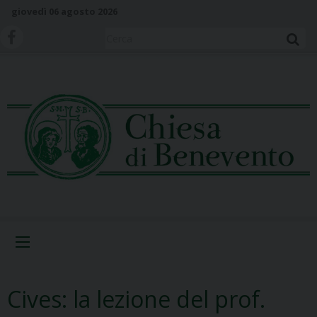
S
giovedì 06 agosto 2026
k
i
Cerca
p
t
o
c
o
n
t
e
n
t
Menu
Cives: la lezione del prof.