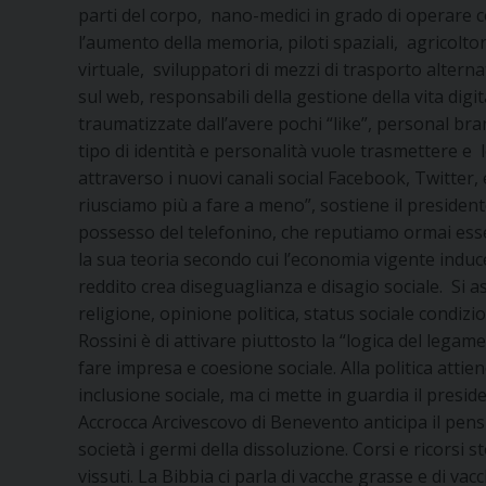
parti del corpo, nano-medici in grado di operare c
l’aumento della memoria, piloti spaziali, agricoltor
virtuale, sviluppatori di mezzi di trasporto alternat
sul web, responsabili della gestione della vita digi
traumatizzate dall’avere pochi “like”, personal bran
tipo di identità e personalità vuole trasmettere e 
attraverso i nuovi canali social Facebook, Twitter, etc
riusciamo più a fare a meno”, sostiene il presiden
possesso del telefonino, che reputiamo ormai essenz
la sua teoria secondo cui l’economia vigente induce
reddito crea diseguaglianza e disagio sociale. Si as
religione, opinione politica, status sociale condizi
Rossini è di attivare piuttosto la “logica del leg
fare impresa e coesione sociale. Alla politica attie
inclusione sociale, ma ci mette in guardia il presid
Accrocca Arcivescovo di Benevento anticipa il pensie
società i germi della dissoluzione. Corsi e ricorsi
vissuti. La Bibbia ci parla di vacche grasse e di va