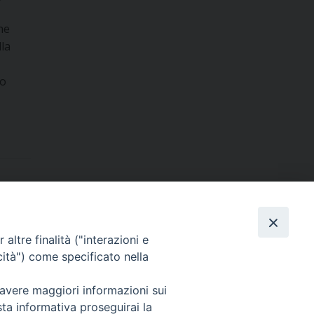
he
lla
no
Dove siamo
contatti
altre finalità ("interazioni e
cità") come specificato nella
 avere maggiori informazioni sui
Area riservata
sta informativa proseguirai la