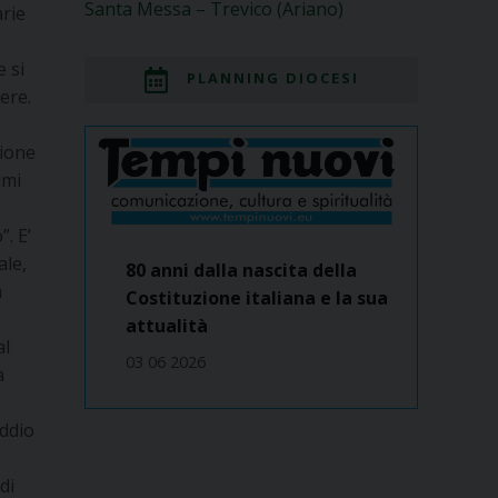
Santa Messa – Trevico (Ariano)
arie
 si
PLANNING DIOCESI
ere.
sione
imi
. E’
ale,
80 anni dalla nascita della
n
Costituzione italiana e la sua
attualità
al
03 06 2026
a
addio
.
di