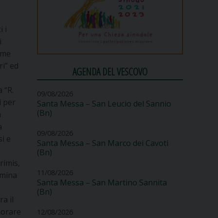
 i
i
ome
ri” ed
AGENDA DEL VESCOVO
 “R.
09/08/2026
i per
Santa Messa – San Leucio del Sannio
(Bn)
a
a
09/08/2026
si e
Santa Messa – San Marco dei Cavoti
(Bn)
rimis,
11/08/2026
 mina
Santa Messa – San Martino Sannita
(Bn)
ra il
liorare
12/08/2026