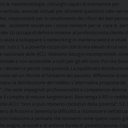
on le nanotecnologie, chirurghi capaci di intervenire per
i verticali, avvocati virtuali per dirimere questioni nate nel
ivi, responsabili per lo smaltimento dei rifiuti dei dati perso
tale, assistenti sociali per i social network per la cura di pe
der (si occupa di definire insieme al professionista cliente c
lo aiuta a sviluppare il networking in maniera veloce e virale
. n.d.r.). “La povertà cozza con stili di vita elevati di cui non
te nazionale delle ACLI. Abbiamo bisogni incomprimibili, come
iale e non accessibile a tutti per gli alti costi. Poi cita Ba
 i desideri e perciò crea povertà. La squilibrata distribuzion
siste ad un ritorno di fantasmi del passato: differenze di ses
onano la distribuzione del reddito. L’alternativa proposta da
ame”, che vede impegnati professionalità e competenze diverse
ne il compito di misure lungimiranti. Ben venga il REI o reddit
ente ACLI: “non si può ritenerlo risolutivo della povertà”. S.E
ro di Rossini e lamenta la difficoltà a riconoscere nell’attua
 storici inducono a pensare che momenti come questi siano già
cche magre, di esodi e di antiche forme di globalizzazione. Ogg