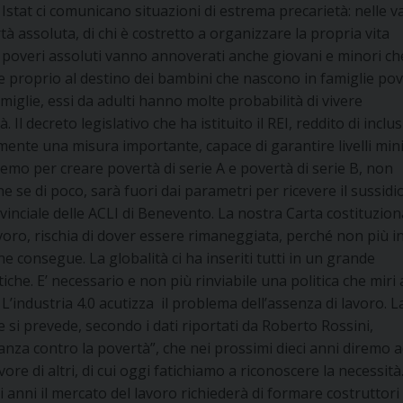
i Istat ci comunicano situazioni di estrema precarietà: nelle v
à assoluta, di chi è costretto a organizzare la propria vita
 poveri assoluti vanno annoverati anche giovani e minori che
e proprio al destino dei bambini che nascono in famiglie pov
famiglie, essi da adulti hanno molte probabilità di vivere
 Il decreto legislativo che ha istituito il REI, reddito di inclu
lmente una misura importante, capace di garantire livelli min
remo per creare povertà di serie A e povertà di serie B, non
e di poco, sarà fuori dai parametri per ricevere il sussidio”
inciale delle ACLI di Benevento. La nostra Carta costituzion
lavoro, rischia di dover essere rimaneggiata, perché non più i
ne consegue. La globalità ci ha inseriti tutti in un grande
che. E’ necessario e non più rinviabile una politica che miri 
 L’industria 4.0 acutizza il problema dell’assenza di lavoro. L
si prevede, secondo i dati riportati da Roberto Rossini,
eanza contro la povertà”, che nei prossimi dieci anni diremo 
ore di altri, di cui oggi fatichiamo a riconoscere la necessità
 anni il mercato del lavoro richiederà di formare costruttori 