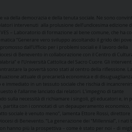
e va della democrazia e della tenuta sociale. Ne sono convinti
elatori intervenuti alla prolusione dell’undicesima edizione d
IVES – Laboratorio di formazione al bene comune, che ha c
ematica “Generare vero sviluppo ascoltando il grido dei pove
 promosso dall’Ufficio per i problemi sociali e il lavoro della
iocesi di Benevento in collaborazione con il Centro di Cultura
alabria” e l’Università Cattolica del Sacro Cuore. Gli intervent
ontrastare la povertà sono stati al centro della riflessione. L
ituazione attuale di precarietà economica e di disuguaglianz
o e immediato in un tessuto sociale che rischia di incancrenir
questo è l’allarme lanciato dai relatori. L’impegno di tante
o sulla necessità di richiamare i singoli, gli educatori e, in p
 che, partita con i connotati di un depauperamento economico,
 patto sociale è venuto meno”, lamenta Ettore Rossi, direttore
Diocesi di Benevento. “La generazione dei “Millennial”, i nati t
, non hanno più la prospettiva – come è stato per noi – di mig