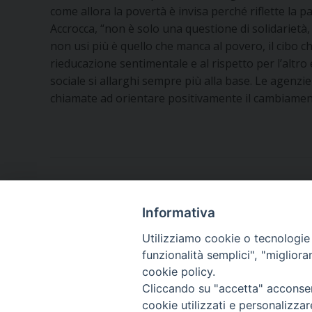
come allora la povertà è invisa perché riflette la pa
Accrocca, “non è solo una questione di solidarietà, 
non usi più è quello che manca al povero, il cibo c
rieducazione sentimentale e al rispetto per l’altro 
sociale si allarghi sempre più alla base. Le agenzie
chiamate ad orientare positivamente il cambiamen
Informativa
Utilizziamo cookie o tecnologie s
funzionalità semplici", "miglior
cookie policy.
Piazza Orsini, 27
82100 Benevento (BN)
Cliccando su "accetta" acconsent
cookie utilizzati e personalizza