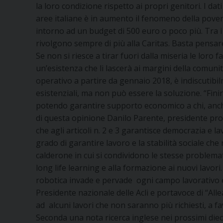
la loro condizione rispetto ai propri genitori. I dat
aree italiane è in aumento il fenomeno della povert
intorno ad un budget di 500 euro o poco più. Tra i
rivolgono sempre di più alla Caritas. Basta pensar
Se non si riesce a tirar fuori dalla miseria le loro 
un’esistenza che li lascerà ai margini della comunità.
operativo a partire da gennaio 2018, è indiscutibi
esistenziali, ma non può essere la soluzione. “Fini
potendo garantire supporto economico a chi, anche s
di questa opinione Danilo Parente, presidente prov
che agli articoli n. 2 e 3 garantisce democrazia e 
grado di garantire lavoro e la stabilità sociale che 
calderone in cui si condividono le stesse problemati
long life learning e alla formazione ai nuovi lavori.
robotica invade e pervade ogni campo lavorativo e 
Presidente nazionale delle Acli e portavoce di “All
ad alcuni lavori che non saranno più richiesti, a fav
Seconda una nota ricerca inglese nei prossimi dieci