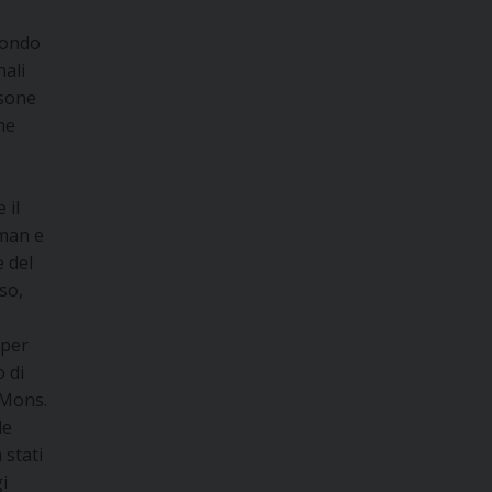
 mondo
nali
rsone
he
 il
uman e
e del
so,
 per
o di
. Mons.
le
 stati
i