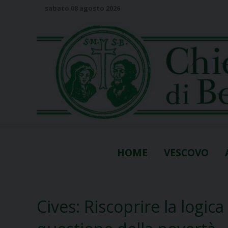
S
sabato 08 agosto 2026
k
i
p
t
o
c
o
n
t
e
n
HOME
VESCOVO
t
Cives: Riscoprire la logic