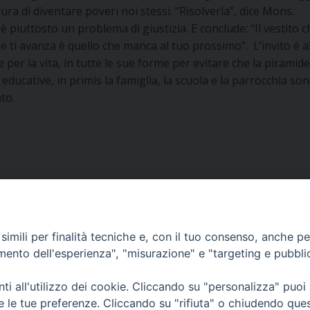
ura di diventare poveri noi stessi. “Risolverla”, dice Mons.
è piuttosto un problema di giustizia. E conclude: “Il vestito c
he ti avanza è quello che manca al tuo prossimo”. L’invito è a
e per la vita, in tutte le sue forme per evitare che la piramide
 educative, in primis la famiglia, la scuola e la parrocchia so
to.
imili per finalità tecniche e, con il tuo consenso, anche per 
amento dell'esperienza", "misurazione" e "targeting e pubbli
i all'utilizzo dei cookie. Cliccando su "personalizza" puoi
re le tue preferenze. Cliccando su "rifiuta" o chiudendo que