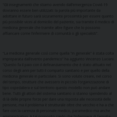
“Gli insegnamenti che stiamo avendo dall’emergenza Covid-19
dovranno essere ben utilizzati: la parola più importante da
adottare in futuro sarà sicuramente prossimità per essere quanto
più possibile vicini al domicilio del paziente, sia tramite il medico di
medicina generale che tramite altre figure che lo possono
affiancare come l’infermiere di comunità o gli specialisti”.
“La medicina generale così come quella “in generale” è stata colta
impreparata dall’evento pandemico” ha aggiunto Vincenzo Luciani.
“Questo fa il paio con il definanziamento che è stato attuato nel
corso degli anni per tutti il comparto sanitario e per quello della
medicina generale in particolare. Si sono volute creare, nel corso
del tempo, strutture che avessero in piccolo l’organizzazione di
tipo ospedaliera e sul territorio questo modello non può andare
bene. Tutti gli attori del sistema sanitario si stanno spendendo al
di là delle proprie forze per dare una risposta alle necessità delle
persone, ma il problema è strutturale oltre che vecchio e ha a che
fare con la carenza di personale medico, paramedico ma anche
amministrativo. A tal proposito credo che l’infermiere di famiglia