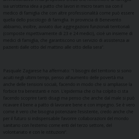
sia un’ottima idea a patto che lavori in micro team sia con il
medico di famiglia che con altre professionalità come può essere
quella dello psicologo di famiglia. In provincia di Benevento
abbiamo, inoltre, avviato due aggregazioni funzionali territoriali
(composte rispettivamente di 23 e 24 medici), cioè un insieme di
medici di famiglia, che garantiscono un servizio di assistenza ai
pazienti dalle otto del mattino alle otto della sera”.
Pasquale Zagarese ha affermato: “I bisogni del territorio si sono
acuiti negli ultimi tempi, penso all’aumento delle povertà ma
anche delle tensioni sociali, facendo in modo che si ampliasse la
forbice tra benestanti e non. L’epidemia che ci ha colpito ci sta
facendo scoprire tanti disagi ma penso che anche dal male si può
ricavare il bene a patto di lavorare bene e con impegno. Se è vero
come è vero che bisogna potenziare l’esistente, credo anche che
per il futuro si indispensabile favorire collaborazioni del mondo
sanitario con l’esterno come enti del terzo settore, del
volontariato e con le istituzioni”.