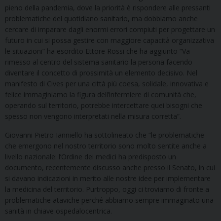
pieno della pandemia, dove la priorità è rispondere alle pressanti
problematiche del quotidiano sanitario, ma dobbiamo anche
cercare di imparare dagli enormi errori compiuti per progettare un
futuro in cui si possa gestire con maggiore capacità organizzativa
le situazioni” ha esordito Ettore Rossi che ha aggiunto “Va
rimesso al centro del sistema sanitario la persona facendo
diventare il concetto di prossimità un elemento decisivo. Nel
manifesto di Cives per una città più coesa, solidale, innovativa e
felice immaginiamo la figura dell’infermiere di comunità che,
operando sul territorio, potrebbe intercettare quei bisogni che
spesso non vengono interpretati nella misura corretta”.
Giovanni Pietro Ianniello ha sottolineato che “le problematiche
che emergono nel nostro territorio sono molto sentite anche a
livello nazionale: l’Ordine dei medici ha predisposto un
documento, recentemente discusso anche presso il Senato, in cui
si davano indicazioni in merito alle nostre idee per implementare
la medicina del territorio. Purtroppo, oggi ci troviamo di fronte a
problematiche ataviche perché abbiamo sempre immaginato una
sanità in chiave ospedalocentrica.