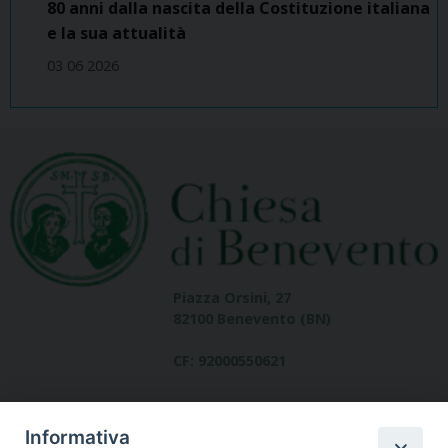
80 anni dalla nascita della Costituzione italiana
e la sua attualità
03 06 2026
Piazza Orsini, 27
82100 Benevento (BN)
CF: 92000550621
Informativa