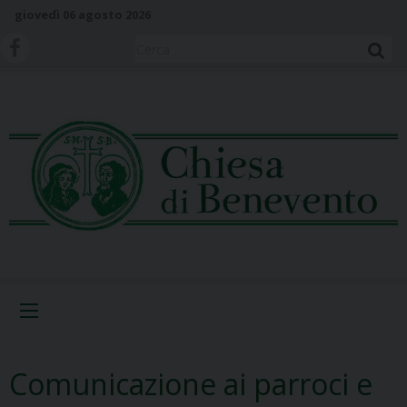
S
giovedì 06 agosto 2026
k
i
Cerca
p
t
o
c
o
n
t
e
n
t
Menu
Comunicazione ai parroci e