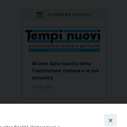
PLANNING DIOCESI
80 anni dalla nascita della
Costituzione italiana e la sua
attualità
03 06 2026
Dove siamo
contatti