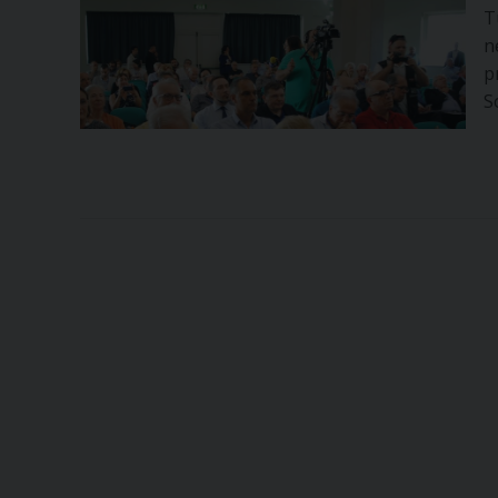
T
n
p
S