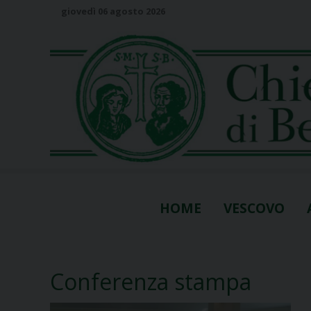
S
giovedì 06 agosto 2026
k
i
p
t
o
c
o
n
t
e
n
HOME
VESCOVO
t
Conferenza stampa