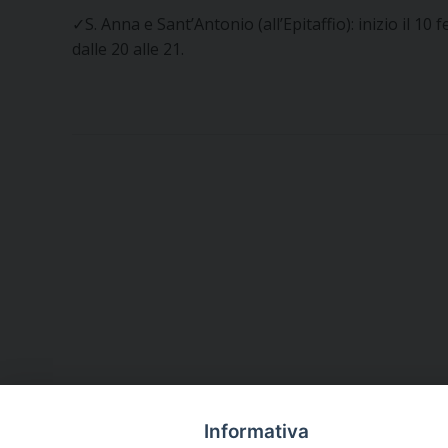
✓S. Anna e Sant’Antonio (all’Epitaffio): inizio il 10 
dalle 20 alle 21.
Informativa