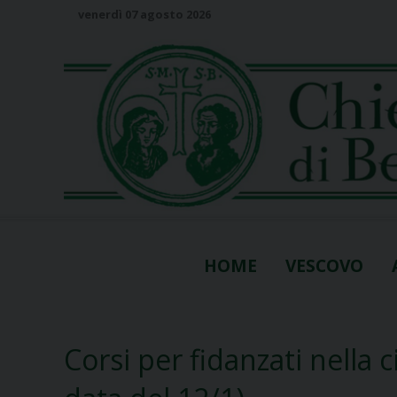
S
venerdì 07 agosto 2026
k
i
p
t
o
c
o
n
t
e
n
HOME
VESCOVO
t
Corsi per fidanzati nella 