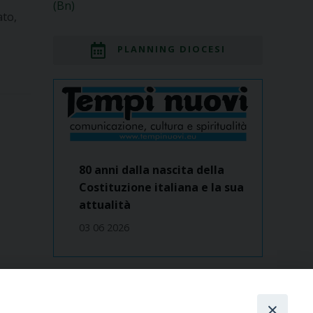
(Bn)
ato,
PLANNING DIOCESI
80 anni dalla nascita della
Costituzione italiana e la sua
attualità
03 06 2026
Dove siamo
contatti