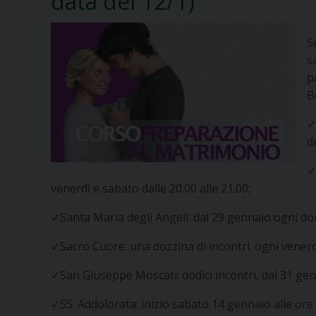
data del 12/1)
S
s
p
B
✓
d
✓
venerdì e sabato dalle 20.00 alle 21.00;
✓Santa Maria degli Angeli: dal 29 gennaio ogni do
✓Sacro Cuore: una dozzina di incontri. ogni venerdì
✓San Giuseppe Moscati: dodici incontri, dal 31 gen
✓SS. Addolorata: inizio sabato 14 gennaio alle ore 