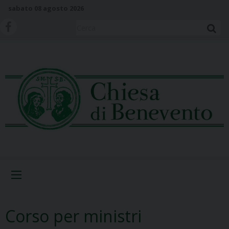
S
sabato 08 agosto 2026
k
i
Cerca
p
t
o
c
o
n
t
e
n
t
Menu
Corso per ministri