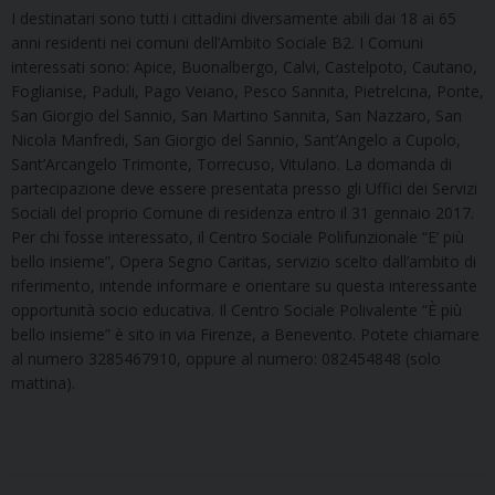
I destinatari sono tutti i cittadini diversamente abili dai 18 ai 65
anni residenti nei comuni dell’Ambito Sociale B2. I Comuni
interessati sono: Apice, Buonalbergo, Calvi, Castelpoto, Cautano,
Foglianise, Paduli, Pago Veiano, Pesco Sannita, Pietrelcina, Ponte,
San Giorgio del Sannio, San Martino Sannita, San Nazzaro, San
Nicola Manfredi, San Giorgio del Sannio, Sant’Angelo a Cupolo,
Sant’Arcangelo Trimonte, Torrecuso, Vitulano. La domanda di
partecipazione deve essere presentata presso gli Uffici dei Servizi
Sociali del proprio Comune di residenza entro il 31 gennaio 2017.
Per chi fosse interessato, il Centro Sociale Polifunzionale “E’ più
bello insieme”, Opera Segno Caritas, servizio scelto dall’ambito di
riferimento, intende informare e orientare su questa interessante
opportunità socio educativa. Il Centro Sociale Polivalente “È più
bello insieme” è sito in via Firenze, a Benevento. Potete chiamare
al numero 3285467910, oppure al numero: 082454848 (solo
mattina).