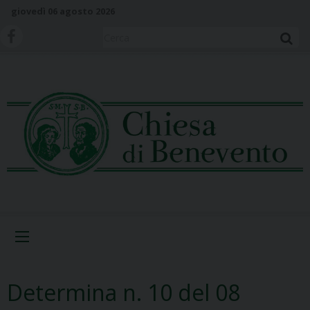
S
giovedì 06 agosto 2026
k
i
Cerca
p
t
o
c
o
n
t
e
n
t
Menu
Determina n. 10 del 08