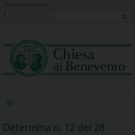
S
lunedì 10 agosto 2026
k
i
Cerca
p
t
o
c
o
n
t
e
n
t
Menu
Determina n. 12 del 28