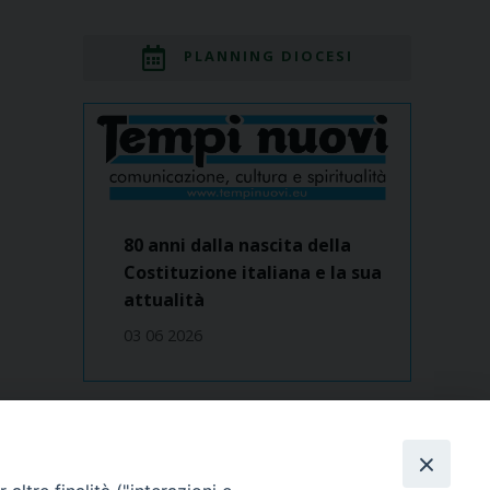
PLANNING DIOCESI
80 anni dalla nascita della
Costituzione italiana e la sua
attualità
03 06 2026
Dove siamo
contatti