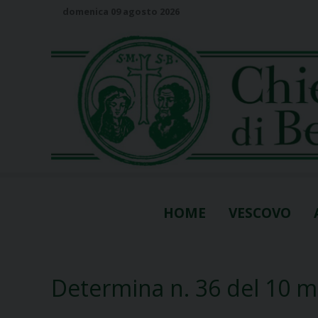
S
domenica 09 agosto 2026
k
i
p
t
o
c
o
n
t
e
n
HOME
VESCOVO
t
Determina n. 36 del 10 