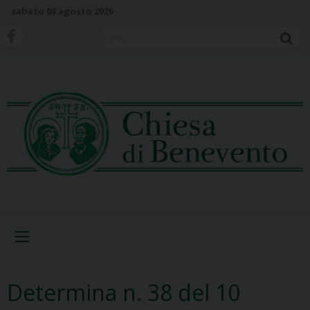
S
sabato 08 agosto 2026
k
i
Cerca
p
t
o
c
o
n
t
e
n
t
Menu
Determina n. 38 del 10