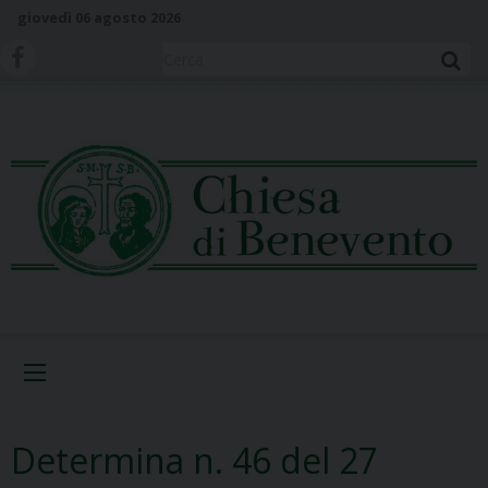
S
giovedì 06 agosto 2026
k
i
Cerca
p
t
o
c
o
n
t
e
n
t
Menu
Determina n. 46 del 27