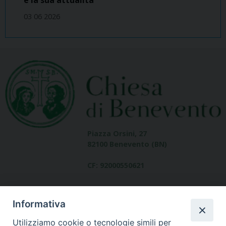
03 06 2026
Piazza Orsini, 27
82100 Benevento (BN)
CF: 92000550621
Informativa
Utilizziamo cookie o tecnologie simili per