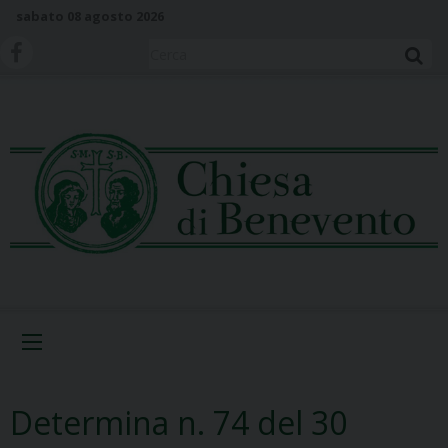
S
sabato 08 agosto 2026
k
i
Cerca
p
t
o
c
o
n
t
e
n
t
Menu
Determina n. 74 del 30