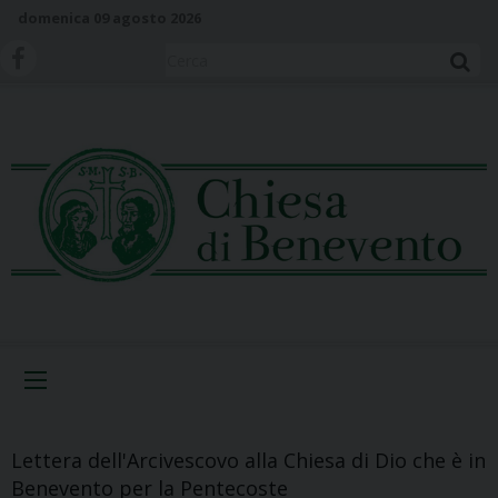
S
domenica 09 agosto 2026
k
i
Cerca
p
t
o
c
o
n
t
e
n
t
Menu
Lettera dell'Arcivescovo alla Chiesa di Dio che è in
Benevento per la Pentecoste