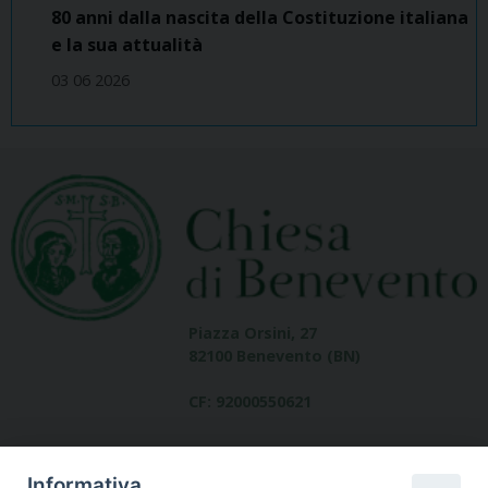
80 anni dalla nascita della Costituzione italiana
e la sua attualità
03 06 2026
Piazza Orsini, 27
82100 Benevento (BN)
CF: 92000550621
Informativa