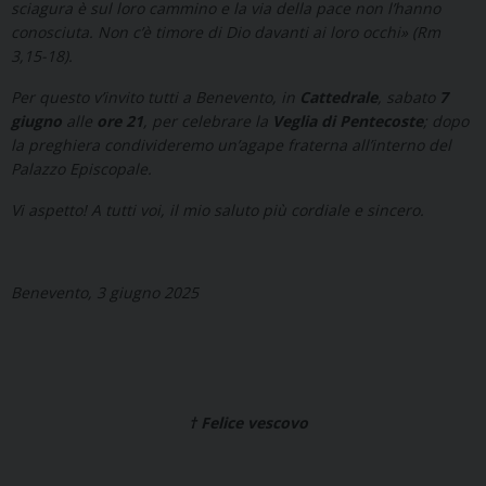
sciagura è sul loro cammino e la via della pace non l’hanno
conosciuta. Non c’è timore di Dio davanti ai loro occhi» (Rm
3,15-18).
Per questo v’invito tutti a Benevento, in
Cattedrale
, sabato
7
giugno
alle
ore 21
, per celebrare la
Veglia
di Pentecoste
; dopo
la preghiera condivideremo un’agape fraterna all’interno del
Palazzo Episcopale.
Vi aspetto! A tutti voi, il mio saluto più cordiale e sincero.
Benevento, 3 giugno 2025
† Felice vescovo