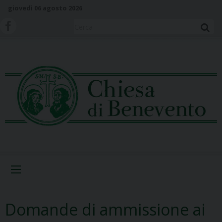
S
giovedì 06 agosto 2026
k
i
Cerca
p
t
o
c
o
n
t
e
n
t
Menu
Domande di ammissione ai