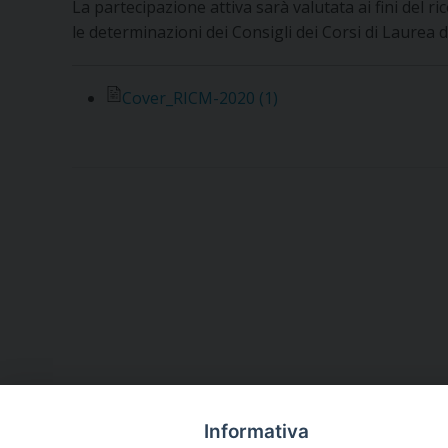
La partecipazione attiva sarà valutata ai fini del 
le determinazioni dei Consigli dei Corsi di Laurea 
Cover_RICM-2020 (1)
Informativa