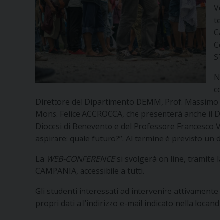
V
t
C
C
S
N
c
Direttore del Dipartimento DEMM, Prof. Massimo S
Mons. Felice ACCROCCA, che presenterà anche il
Diocesi di Benevento e del Professore Francesco V
aspirare: quale futuro?”. Al termine è previsto u
La
WEB-CONFERENCE
si svolgerà on line, trami
CAMPANIA, accessibile a tutti.
Gli studenti interessati ad intervenire attivamente
propri dati all’indirizzo e-mail indicato nella loca