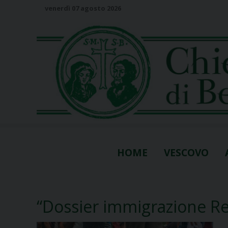
S
venerdì 07 agosto 2026
k
i
p
t
o
c
o
n
t
e
n
HOME
VESCOVO
t
“Dossier immigrazione R