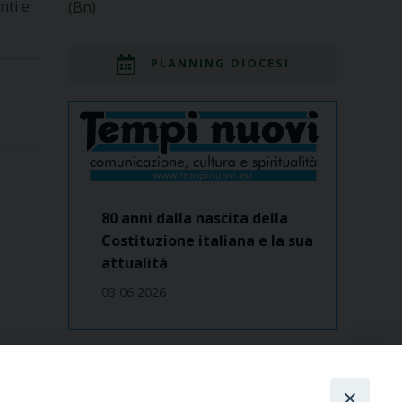
nti e
(Bn)
PLANNING DIOCESI
80 anni dalla nascita della
Costituzione italiana e la sua
attualità
03 06 2026
Dove siamo
contatti