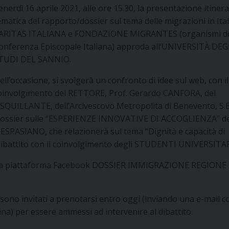
enerdì 16 aprile 2021, alle ore 15.30, la presentazione itiner
ematica del rapporto/dossier sul tema delle migrazioni in Ital
ARITAS ITALIANA e FONDAZIONE MIGRANTES (organismi de
onferenza Episcopale Italiana) approda all’UNIVERSITÀ DEG
TUDI DEL SANNIO.
ell’occasione, si svolgerà un confronto di idee sul web, con il
oinvolgimento del RETTORE, Prof. Gerardo CANFORA, del
QUILLANTE, dell’Arcivescovo Metropolita di Benevento, S.E
 Dossier sulle “ESPERIENZE INNOVATIVE DI ACCOGLIENZA” de
ESPASIANO, che relazionerà sul tema “Dignità e capacità di
n dibattito con il coinvolgimento degli STUDENTI UNIVERSITAR
te la piattaforma Facebook DOSSIER IMMIGRAZIONE REGIONE
 sono invitati a prenotarsi entro oggi (inviando una e-mail co
ndina) per essere ammessi ad intervenire al dibattito.