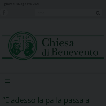
S
giovedì 06 agosto 2026
k
i
Cerca
p
t
o
c
o
n
t
e
n
t
Menu
“E adesso la palla passa a