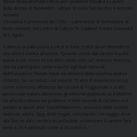
Ettore Rossi direttore Ufficio per i problemi Sociali e il Lavoro
della diocesi di Benevento. Letture di Luisa Del Vecchio e Antonio
Assante.
L’iniziativa è promossa da CIVES – Laboratorio di formazione al
bene comune, dal Centro di Cultura “R. Calabrìa” e dalla Comunità
di S. Egidio.
E adesso la palla passa a me è la frase scritta da un detenuto in
una lettera inviata all’autore. “Quando uscirò dal carcere la palla
passa a me, come mi hai detto tante volte tu”. Antonio Mattone,
che ha partecipato come esperto agli Stati Generali
dell’Esecuzione Penale voluti dal Ministro della Giustizia Andrea
Orlando, ha raccontato nel volume 10 anni di esperienza vissuti
come volontario all’interno del carcere di Poggioreale e di altri
penitenziari italiani, attraverso gli editoriali pubblicati su Il Mattino.
Gli articoli trattano dei problemi e delle vicende di cui tanto si è
parlato in questi anni. Sovraffollamento, sicurezza della società,
violenza, salute, Opg, diritti negati, volontariato. Un viaggio dove
alla fine un dato sembra inconfutabile: umanizzare il carcere farà
bene a chi è detenuto come a chi non lo è.