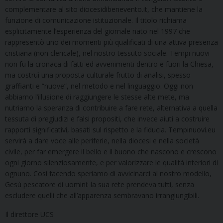
complementare al sito diocesidibenevento.it, che mantiene la
funzione di comunicazione istituzionale. Il titolo richiama
esplicitamente l’esperienza del giornale nato nel 1997 che
rappresentò uno dei momenti più qualificati di una attiva presenza
cristiana (non clericale), nel nostro tessuto sociale. Tempi nuovi
non fu la cronaca di fatti ed avvenimenti dentro e fuori la Chiesa,
ma costruì una proposta culturale frutto di analisi, spesso
graffianti e “nuove”, nel metodo e nel linguaggio. Oggi non
abbiamo l’illusione di raggiungere le stesse alte mete, ma
nutriamo la speranza di contribuire a fare rete, alternativa a quella
tessuta di pregiudizi e falsi propositi, che invece aiuti a costruire
rapporti significativi, basati sul rispetto e la fiducia. Tempinuovi.eu
servirà a dare voce alle periferie, nella diocesi e nella società
civile, per far emergere il bello e il buono che nascono e crescono
ogni giorno silenziosamente, e per valorizzare le qualità interiori di
ognuno. Così facendo speriamo di avvicinarci al nostro modello,
Gesù pescatore di uomini: la sua rete prendeva tutti, senza
escludere quelli che all’apparenza sembravano irrangiungibili.
Il direttore UCS