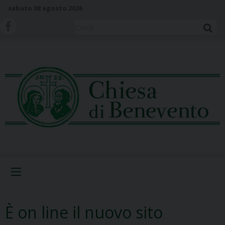
S
sabato 08 agosto 2026
k
i
Cerca
p
t
o
c
o
n
t
e
n
t
Menu
È on line il nuovo sito