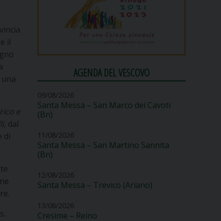
vincia
e il
ugno
a
AGENDA DEL VESCOVO
: una
09/08/2026
Santa Messa – San Marco dei Cavoti
rico e
(Bn)
li,
dal
11/08/2026
e di
Santa Messa – San Martino Sannita
(Bn)
nte
12/08/2026
one
Santa Messa – Trevico (Ariano)
re.
13/08/2026
s.
Cresime – Reino