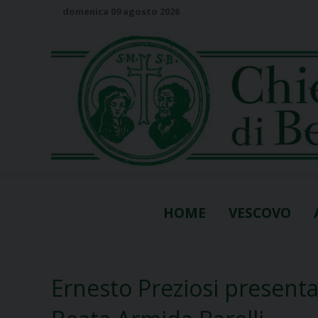
S
domenica 09 agosto 2026
k
i
p
t
o
c
o
n
t
e
n
HOME
VESCOVO
t
Ernesto Preziosi presenta i