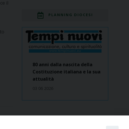
e il
PLANNING DIOCESI
sto
80 anni dalla nascita della
Costituzione italiana e la sua
attualità
03 06 2026
Dove siamo