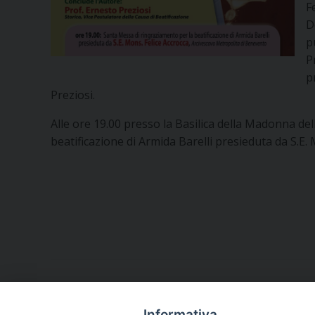
F
D
p
P
p
Preziosi.
Alle ore 19.00 presso la Basilica della Madonna del
beatificazione di Armida Barelli presieduta da S.E.
Informativa