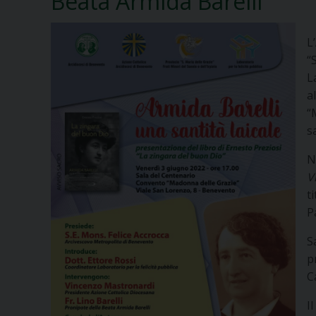
Beata Armida Barelli
L
“
L
a
“
s
N
V
t
P
S
p
C
I