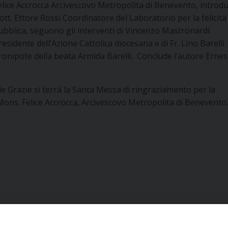
elice Accrocca Arcivescovo Metropolita di Benevento, introduc
ott. Ettore Rossi Coordinatore del Laboratorio per la felicità
ubblica, seguono gli interventi di Vincenzo Mastronardi
residente dell’Azione Cattolica diocesana e di Fr. Lino Barelli
ronipote della beata Armida Barelli. Conclude l’autore Erne
le Grazie si terrà la Santa Messa di ringraziamento per la
 Mons. Felice Accrocca, Arcivescovo Metropolita di Benevento.