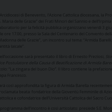
’Arcidiocesi di Benevento, l’Azione Cattolica diocesana, la Pro
S. Maria delle Grazie” dei Frati Minori del Sannio e dell’Irpinia 
aboratorio per la felicità pubblica organizzano venerdì 3 gi
lle ore 17.00, presso la Sala del Centenario del Convento dell
Madonna delle Grazie”, un incontro sul tema: “Armida Barelli
antità laicale”.
ell’occasione sarà presentato il libro di Ernesto Preziosi,
Sto
ice Postulatore della Causa di Beatificazione di Armida Barel
itolo: “La zingara del buon Dio”. Il libro contiene la prefazion
apa Francesco.
arà così approfondita la figura di Armida Barella recenteme
roclamata beata: fondatrice della Gioventù Femminile di Azi
attolica e cofondatrice dell’Università Cattolica del Sacro Cuo
l programma dell’incontro è così articolato: presiede S.E. Mon