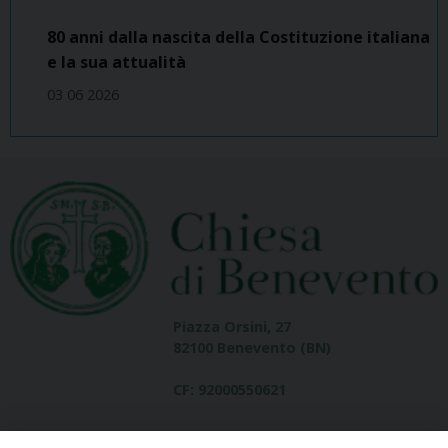
80 anni dalla nascita della Costituzione italiana
e la sua attualità
03 06 2026
Piazza Orsini, 27
82100 Benevento (BN)
CF: 92000550621