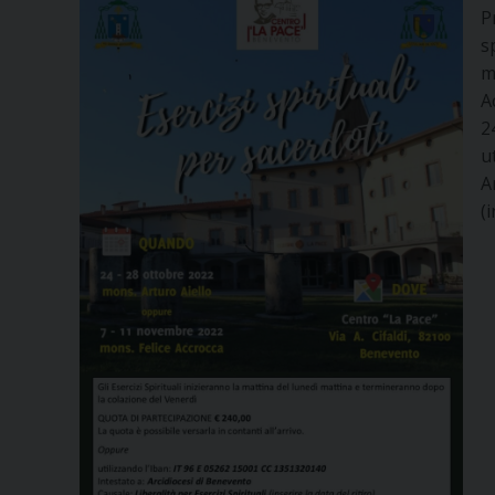
P
s
m
A
2
u
A
(