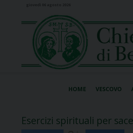
S
giovedì 06 agosto 2026
k
i
p
t
o
c
o
n
t
e
n
HOME
VESCOVO
t
Esercizi spirituali per sac