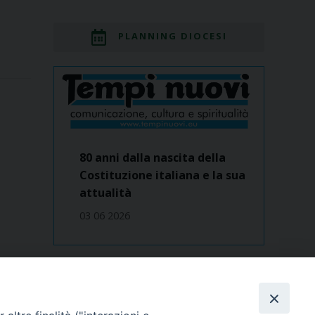
PLANNING DIOCESI
80 anni dalla nascita della
Costituzione italiana e la sua
attualità
03 06 2026
Dove siamo
contatti