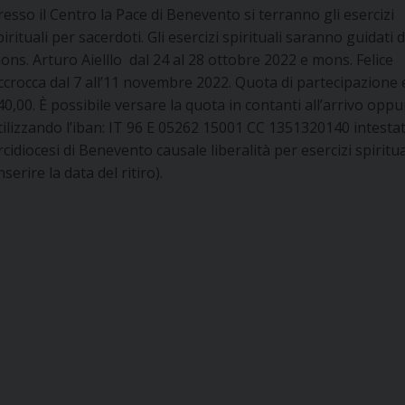
resso il Centro la Pace di Benevento si terranno gli esercizi
pirituali per sacerdoti. Gli esercizi spirituali saranno guidati 
ons. Arturo Aielllo dal 24 al 28 ottobre 2022 e mons. Felice
ccrocca dal 7 all’11 novembre 2022. Quota di partecipazione
40,00. È possibile versare la quota in contanti all’arrivo oppu
tilizzando l’iban: IT 96 E 05262 15001 CC 1351320140 intestat
rcidiocesi di Benevento causale liberalità per esercizi spiritua
inserire la data del ritiro).