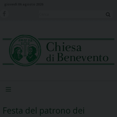
S
giovedì 06 agosto 2026
k
i
Cerca
p
t
o
c
o
n
t
e
n
t
Menu
Festa del patrono dei