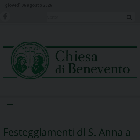
S
giovedì 06 agosto 2026
k
i
Cerca
p
t
o
c
o
n
t
e
n
t
Menu
Festeggiamenti di S. Anna a