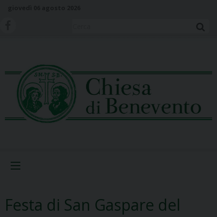
S
giovedì 06 agosto 2026
k
i
Cerca
p
t
o
c
o
n
t
e
n
t
Menu
Festa di San Gaspare del