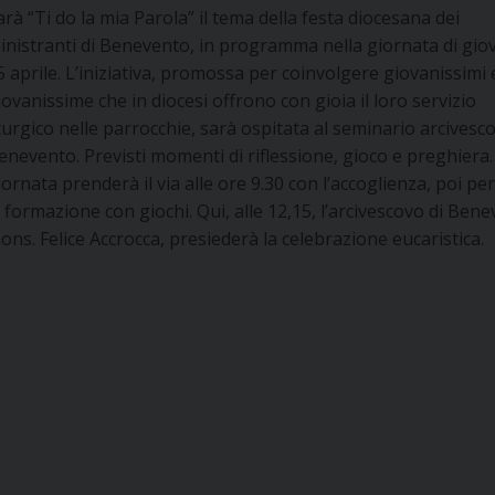
arà “Ti do la mia Parola” il tema della festa diocesana dei
inistranti di Benevento, in programma nella giornata di gio
5 aprile. L’iniziativa, promossa per coinvolgere giovanissimi 
iovanissime che in diocesi offrono con gioia il loro servizio
iturgico nelle parrocchie, sarà ospitata al seminario arcivesco
enevento. Previsti momenti di riflessione, gioco e preghiera.
iornata prenderà il via alle ore 9.30 con l’accoglienza, poi pe
i formazione con giochi. Qui, alle 12,15, l’arcivescovo di Bene
ons. Felice Accrocca, presiederà la celebrazione eucaristica.