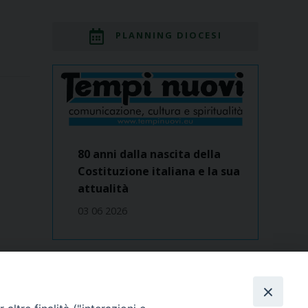
PLANNING DIOCESI
80 anni dalla nascita della
Costituzione italiana e la sua
attualità
03 06 2026
Dove siamo
contatti