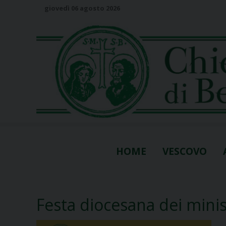
S
giovedì 06 agosto 2026
k
i
p
t
o
c
o
n
t
e
n
HOME
VESCOVO
t
Festa diocesana dei minis