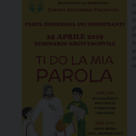
S
m
2
g
l
B
g
d
m