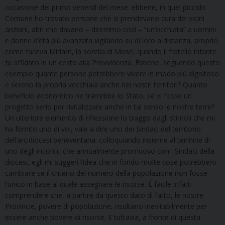
occasione del primo venerdì del mese: ebbene, in quel piccolo
Comune ho trovato persone che si prendevano cura dei vicini
anziani, altri che davano – diremmo così – “un’occhiata” a uomini
e donne d’età più avanzata vigilando su di loro a distanza, proprio
come faceva Miriam, la sorella di Mosè, quando il fratello infante
fu affidato in un cesto alla Provvidenza. Ebbene, seguendo questo
esempio quante persone potrebbero vivere in modo più dignitoso
e sereno la propria vecchiaia anche nei nostri territori? Quanto
beneficio economico ne trarrebbe lo Stato, se vi fosse un
progetto serio per rivitalizzare anche in tal senso le nostre terre?
Un ulteriore elemento di riflessione lo traggo dagli stimoli che mi
ha fornito uno di voi, vale a dire uno dei Sindaci del territorio
dell’arcidiocesi beneventana: colloquiando insieme al termine di
uno degli incontri che annualmente promuovo con i Sindaci della
diocesi, egli mi suggerì l’idea che in fondo molte cose potrebbero
cambiare se il criterio del numero della popolazione non fosse
l’unico in base al quale assegnare le risorse. È facile infatti
comprendere che, a partire da questo dato di fatto, le nostre
Provincie, povere di popolazione, risultano inevitabilmente per
essere anche povere di risorse. E tuttavia, a fronte di questa