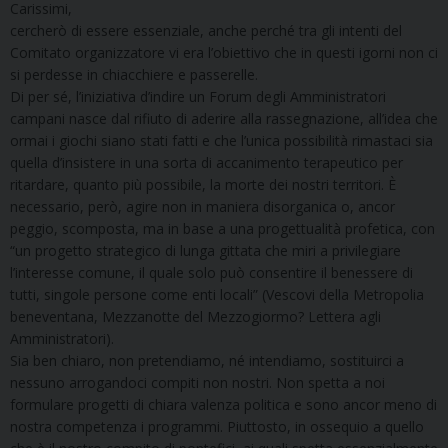
Carissimi,
cercherò di essere essenziale, anche perché tra gli intenti del
Comitato organizzatore vi era l’obiettivo che in questi igorni non ci
si perdesse in chiacchiere e passerelle.
Di per sé, l’iniziativa d’indire un Forum degli Amministratori
campani nasce dal rifiuto di aderire alla rassegnazione, all’idea che
ormai i giochi siano stati fatti e che l’unica possibilità rimastaci sia
quella d’insistere in una sorta di accanimento terapeutico per
ritardare, quanto più possibile, la morte dei nostri territori. È
necessario, però, agire non in maniera disorganica o, ancor
peggio, scomposta, ma in base a una progettualità profetica, con
“un progetto strategico di lunga gittata che miri a privilegiare
l’interesse comune, il quale solo può consentire il benessere di
tutti, singole persone come enti locali” (Vescovi della Metropolia
beneventana, Mezzanotte del Mezzogiormo? Lettera agli
Amministratori).
Sia ben chiaro, non pretendiamo, né intendiamo, sostituirci a
nessuno arrogandoci compiti non nostri. Non spetta a noi
formulare progetti di chiara valenza politica e sono ancor meno di
nostra competenza i programmi. Piuttosto, in ossequio a quello