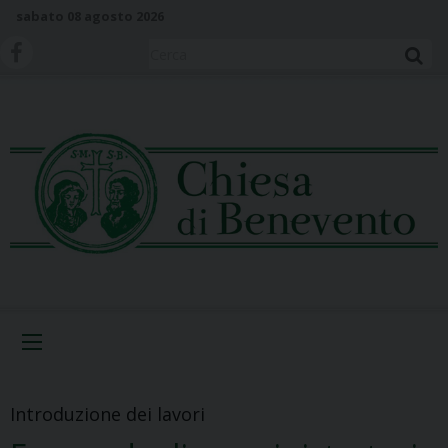
S
sabato 08 agosto 2026
k
i
Cerca
p
t
o
c
o
n
t
e
n
t
Menu
Introduzione dei lavori