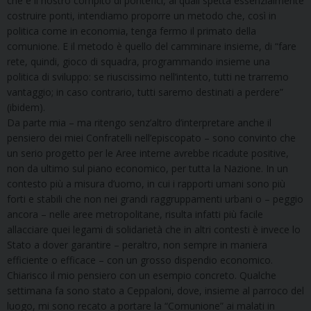
che è il nostro compito di pontefici, ai quali spetta essenzialmente
costruire ponti, intendiamo proporre un metodo che, così in
politica come in economia, tenga fermo il primato della
comunione. E il metodo è quello del camminare insieme, di “fare
rete, quindi, gioco di squadra, programmando insieme una
politica di sviluppo: se riuscissimo nell’intento, tutti ne trarremo
vantaggio; in caso contrario, tutti saremo destinati a perdere”
(ibidem).
Da parte mia – ma ritengo senz’altro d’interpretare anche il
pensiero dei miei Confratelli nell’episcopato – sono convinto che
un serio progetto per le Aree interne avrebbe ricadute positive,
non da ultimo sul piano economico, per tutta la Nazione. In un
contesto più a misura d’uomo, in cui i rapporti umani sono più
forti e stabili che non nei grandi raggruppamenti urbani o – peggio
ancora – nelle aree metropolitane, risulta infatti più facile
allacciare quei legami di solidarietà che in altri contesti è invece lo
Stato a dover garantire – peraltro, non sempre in maniera
efficiente o efficace – con un grosso dispendio economico.
Chiarisco il mio pensiero con un esempio concreto. Qualche
settimana fa sono stato a Ceppaloni, dove, insieme al parroco del
luogo, mi sono recato a portare la “Comunione” ai malati in