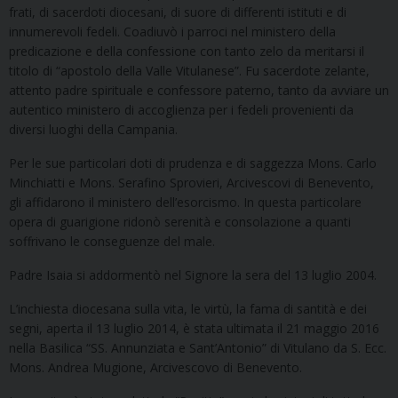
frati, di sacerdoti diocesani, di suore di differenti istituti e di
innumerevoli fedeli. Coadiuvò i parroci nel ministero della
predicazione e della confessione con tanto zelo da meritarsi il
titolo di “apostolo della Valle Vitulanese”. Fu sacerdote zelante,
attento padre spirituale e confessore paterno, tanto da avviare un
autentico ministero di accoglienza per i fedeli provenienti da
diversi luoghi della Campania.
Per le sue particolari doti di prudenza e di saggezza Mons. Carlo
Minchiatti e Mons. Serafino Sprovieri, Arcivescovi di Benevento,
gli affidarono il ministero dell’esorcismo. In questa particolare
opera di guarigione ridonò serenità e consolazione a quanti
soffrivano le conseguenze del male.
Padre Isaia si addormentò nel Signore la sera del 13 luglio 2004.
L’inchiesta diocesana sulla vita, le virtù, la fama di santità e dei
segni, aperta il 13 luglio 2014, è stata ultimata il 21 maggio 2016
nella Basilica “SS. Annunziata e Sant’Antonio” di Vitulano da S. Ecc.
Mons. Andrea Mugione, Arcivescovo di Benevento.