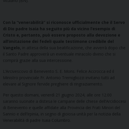
Vitulano (BN).
Con la “venerabilità” si riconosce ufficialmente che il Servo
di Dio padre Isaia ha seguito più da vicino l’esempio di
Cristo e, pertanto, può essere proposto alla devozione e
all’imitazione dei fedeli quale testimone credibile del
Vangelo,
in attesa della sua beatificazione, che avverrà dopo che
il Santo Padre approverà un eventuale miracolo divino che si
compirà grazie alla sua intercessione.
L’Arcivescovo di Benevento S. E. Mons. Felice Accrocca ed il
Ministro provinciale Fr. Antonio Tremigliozzi invitano tutti ad
elevare al Signore fervide preghiere di ringraziamento.
Per questo domani, venerdì 21 giugno 2024, alle ore 12.00
saranno suonate a distesa le campane delle chiese dell’Arcidiocesi
di Benevento e quelle affidate alla Provincia dei Frati Minori del
Sannio e dell’Irpinia, in segno di gioiosa unità per la notizia della
Venerabilità di padre Isaia Columbro.