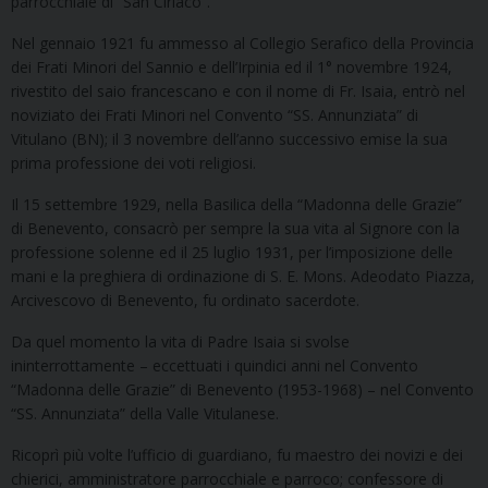
parrocchiale di “San Ciriaco”.
Nel gennaio 1921 fu ammesso al Collegio Serafico della Provincia
dei Frati Minori del Sannio e dell’Irpinia ed il 1° novembre 1924,
rivestito del saio francescano e con il nome di Fr. Isaia, entrò nel
noviziato dei Frati Minori nel Convento “SS. Annunziata” di
Vitulano (BN); il 3 novembre dell’anno successivo emise la sua
prima professione dei voti religiosi.
Il 15 settembre 1929, nella Basilica della “Madonna delle Grazie”
di Benevento, consacrò per sempre la sua vita al Signore con la
professione solenne ed il 25 luglio 1931, per l’imposizione delle
mani e la preghiera di ordinazione di S. E. Mons. Adeodato Piazza,
Arcivescovo di Benevento, fu ordinato sacerdote.
Da quel momento la vita di Padre Isaia si svolse
ininterrottamente – eccettuati i quindici anni nel Convento
“Madonna delle Grazie” di Benevento (1953-1968) – nel Convento
“SS. Annunziata” della Valle Vitulanese.
Ricoprì più volte l’ufficio di guardiano, fu maestro dei novizi e dei
chierici, amministratore parrocchiale e parroco; confessore di