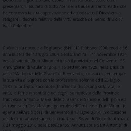
presentato il risultato di tutto l’iter della Causa al Santo Padre che
ha concesso la sua approvazione ed autorizzato il Dicastero a
redigere il decreto relativo delle virtù eroiche del Servo di Dio Fr.
Isaia Columbro.
Padre Isaia nacque a Foglianise (BN) l’11 febbraio 1908; morì a 96
anni la sera del 13 luglio 2004. Cento anni fa, il 1° novembre 1924,
vestì il saio dei Frati Minori ed iniziò il noviziato nel Convento “SS.
Annunziata” di Vitulano (BN). Il 15 settembre 1929, nella Basilica
della “Madonna delle Grazie” di Benevento, consacrò per sempre
la sua vita al Signore con la professione solenne ed il 25 luglio
1931 fu ordinato sacerdote. L’inchiesta diocesana sulla vita, le
virtù, la fama di santità e dei segni, su richiesta della Provincia
francescana “Santa Maria delle Grazie” del Sannio e dell’Irpinia ed
attraverso la Postulazione generale dell’Ordine dei Frati Minori, fu
aperta nell’Arcidiocesi di Benevento il 13 luglio 2014, in occasione
del decimo anniversario della morte del Servo di Dio, e fu ultimata
il 21 maggio 2016 nella Basilica “SS. Annunziata e Sant’Antonio” di