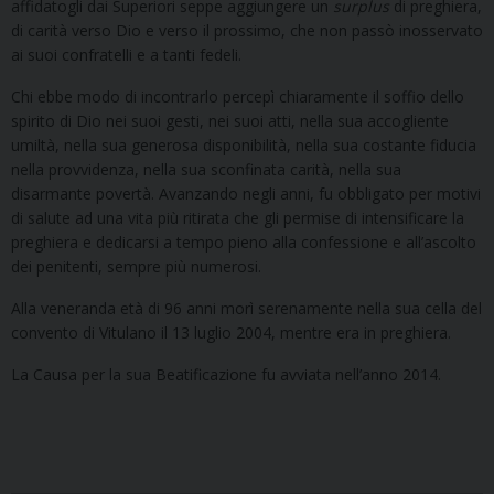
affidatogli dai Superiori seppe aggiungere un
surplus
di preghiera,
di carità verso Dio e verso il prossimo, che non passò inosservato
ai suoi confratelli e a tanti fedeli.
Chi ebbe modo di incontrarlo percepì chiaramente il soffio dello
spirito di Dio nei suoi gesti, nei suoi atti, nella sua accogliente
umiltà, nella sua generosa disponibilità, nella sua costante fiducia
nella provvidenza, nella sua sconfinata carità, nella sua
disarmante povertà. Avanzando negli anni, fu obbligato per motivi
di salute ad una vita più ritirata che gli permise di intensificare la
preghiera e dedicarsi a tempo pieno alla confessione e all’ascolto
dei penitenti, sempre più numerosi.
Alla veneranda età di 96 anni morì serenamente nella sua cella del
convento di Vitulano il 13 luglio 2004, mentre era in preghiera.
La Causa per la sua Beatificazione fu avviata nell’anno 2014.