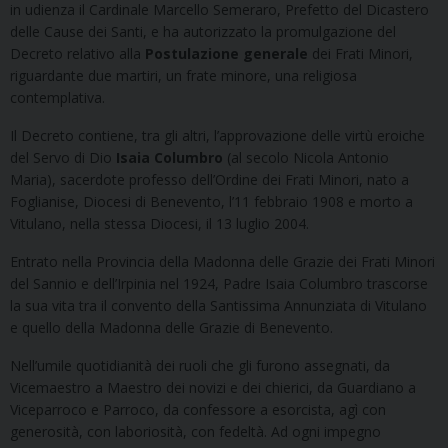
in udienza il Cardinale Marcello Semeraro, Prefetto del Dicastero
delle Cause dei Santi, e ha autorizzato la promulgazione del
Decreto relativo alla
Postulazione generale
dei Frati Minori,
riguardante due martiri, un frate minore, una religiosa
contemplativa.
Il Decreto contiene, tra gli altri, l’approvazione delle virtù eroiche
del Servo di Dio
Isaia Columbro
(al secolo Nicola Antonio
Maria), sacerdote professo dell’Ordine dei Frati Minori, nato a
Foglianise, Diocesi di Benevento, l’11 febbraio 1908 e morto a
Vitulano, nella stessa Diocesi, il 13 luglio 2004.
Entrato nella Provincia della Madonna delle Grazie dei Frati Minori
del Sannio e dell’Irpinia nel 1924, Padre Isaia Columbro trascorse
la sua vita tra il convento della Santissima Annunziata di Vitulano
e quello della Madonna delle Grazie di Benevento.
Nell’umile quotidianità dei ruoli che gli furono assegnati, da
Vicemaestro a Maestro dei novizi e dei chierici, da Guardiano a
Viceparroco e Parroco, da confessore a esorcista, agì con
generosità, con laboriosità, con fedeltà. Ad ogni impegno