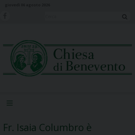
S
giovedì 06 agosto 2026
k
i
Cerca
p
t
o
c
o
n
t
e
n
t
Menu
Fr. Isaia Columbro è