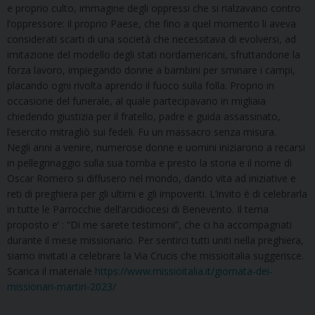
e proprio culto, immagine degli oppressi che si rialzavano contro
l’oppressore: il proprio Paese, che fino a quel momento li aveva
considerati scarti di una società che necessitava di evolversi, ad
imitazione del modello degli stati nordamericani, sfruttandone la
forza lavoro, impiegando donne a bambini per sminare i campi,
placando ogni rivolta aprendo il fuoco sulla folla. Proprio in
occasione del funerale, al quale partecipavano in migliaia
chiedendo giustizia per il fratello, padre e guida assassinato,
l’esercito mitragliò sui fedeli. Fu un massacro senza misura.
Negli anni a venire, numerose donne e uomini iniziarono a recarsi
in pellegrinaggio sulla sua tomba e presto la storia e il nome di
Oscar Romero si diffusero nel mondo, dando vita ad iniziative e
reti di preghiera per gli ultimi e gli impoveriti. L’invito è di celebrarla
in tutte le Parrocchie dell’arcidiocesi di Benevento. Il tema
proposto e’ : “Di me sarete testimoni”, che ci ha accompagnati
durante il mese missionario. Per sentirci tutti uniti nella preghiera,
siamo invitati a celebrare la Via Crucis che missioitalia suggerisce.
Scarica il materiale
https://www.missioitalia.it/giornata-dei-
missionari-martiri-2023/