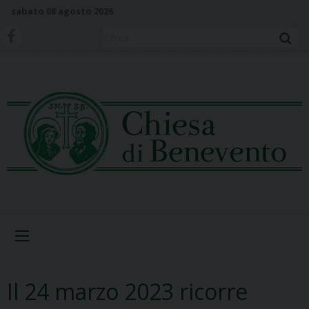
S
sabato 08 agosto 2026
k
i
Cerca
p
t
o
c
o
n
t
e
n
t
Menu
Il 24 marzo 2023 ricorre