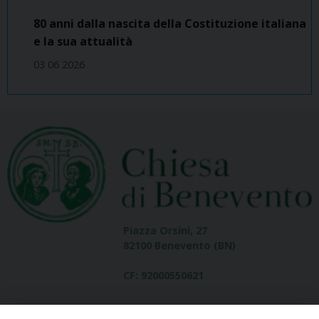
80 anni dalla nascita della Costituzione italiana
e la sua attualità
03 06 2026
Piazza Orsini, 27
82100 Benevento (BN)
CF: 92000550621