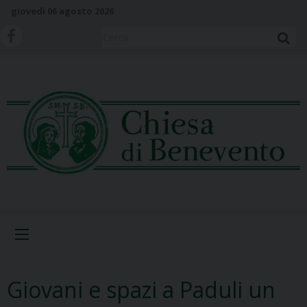
S
giovedì 06 agosto 2026
k
i
Cerca
p
t
o
c
o
n
t
e
n
t
Menu
Giovani e spazi a Paduli un