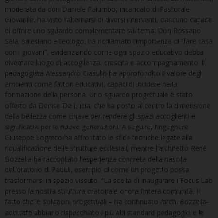
moderata da don Daniele Palumbo, incaricato di Pastorale
Giovanile, ha visto l’alternarsi di diversi interventi, ciascuno capace
di offrire uno sguardo complementare sul tema. Don Rossano
Sala, salesiano e teologo, ha richiamato l’importanza di “fare casa
con i giovani”, evidenziando come ogni spazio educativo debba
diventare luogo di accoglienza, crescita e accompagnamento. Il
pedagogista Alessandro Ciasullo ha approfondito il valore degli
ambienti come fattori educativi, capaci di incidere nella
formazione della persona. Uno sguardo progettuale è stato
offerto da Denise De Lucia, che ha posto al centro la dimensione
della bellezza come chiave per rendere gli spazi accoglienti e
significativi per le nuove generazioni. A seguire, l’ingegnere
Giuseppe Logreco ha affrontato le sfide tecniche legate alla
riqualificazione delle strutture ecclesiali, mentre l’architetto René
Bozzella ha raccontato l’esperienza concreta della nascita
dell’oratorio di Paduli, esempio di come un progetto possa
trasformarsi in spazio vissuto. “La scelta di inaugurare i Focus Lab
presso la nostra struttura oratoriale onora l’intera comunità. Il
fatto che le soluzioni progettuali – ha continuato l’arch. Bozzella-
adottate abbiano rispecchiato i più alti standard pedagogici e le