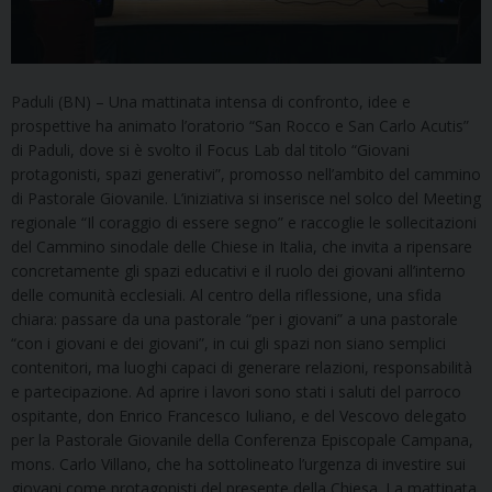
Paduli (BN) – Una mattinata intensa di confronto, idee e
prospettive ha animato l’oratorio “San Rocco e San Carlo Acutis”
di Paduli, dove si è svolto il Focus Lab dal titolo “Giovani
protagonisti, spazi generativi”, promosso nell’ambito del cammino
di Pastorale Giovanile. L’iniziativa si inserisce nel solco del Meeting
regionale “Il coraggio di essere segno” e raccoglie le sollecitazioni
del Cammino sinodale delle Chiese in Italia, che invita a ripensare
concretamente gli spazi educativi e il ruolo dei giovani all’interno
delle comunità ecclesiali. Al centro della riflessione, una sfida
chiara: passare da una pastorale “per i giovani” a una pastorale
“con i giovani e dei giovani”, in cui gli spazi non siano semplici
contenitori, ma luoghi capaci di generare relazioni, responsabilità
e partecipazione. Ad aprire i lavori sono stati i saluti del parroco
ospitante, don Enrico Francesco Iuliano, e del Vescovo delegato
per la Pastorale Giovanile della Conferenza Episcopale Campana,
mons. Carlo Villano, che ha sottolineato l’urgenza di investire sui
giovani come protagonisti del presente della Chiesa. La mattinata,