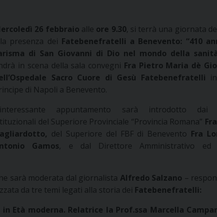
ercoledì 26 febbraio
alle
ore 9.30
, si terrà una giornata d
lla presenza dei
Fatebenefratelli a Benevento: “410 an
arisma di San Giovanni di Dio nel mondo della sanit
ndrà in scena della sala convegni
Fra Pietro Maria dè Gi
ell’Ospedale Sacro Cuore di Gesù Fatebenefratelli
i
rincipe di Napoli a Benevento.
’interessante appuntamento sarà introdotto dai s
stituzionali del Superiore Provinciale “Provincia Romana”
Fra
agliardotto,
del Superiore del FBF di Benevento
Fra Lo
ntonio Gamos
, e dal Direttore Amministrativo ed 
 che sarà moderata dal giornalista
Alfredo Salzano
– respon
zata da tre temi legati alla storia dei
Fatebenefratelli:
 in Età moderna. Relatrice la Prof.ssa Marcella Campan