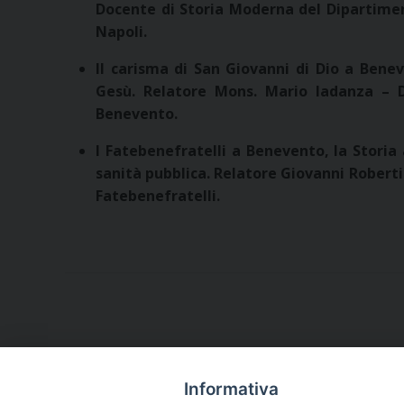
Docente di Storia Moderna del Dipartiment
Napoli.
Il carisma di San Giovanni di Dio a Bene
Gesù. Relatore Mons. Mario Iadanza – Di
Benevento.
I Fatebenefratelli a Benevento, la Storia
sanità pubblica. Relatore Giovanni Roberti
Fatebenefratelli.
Informativa