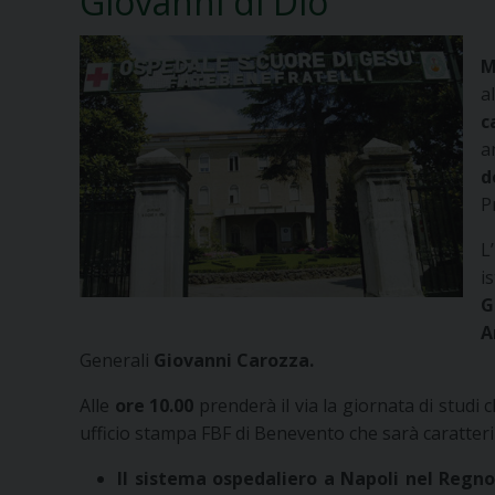
Giovanni di Dio
M
a
c
a
d
P
L
i
G
A
Generali
Giovanni Carozza.
Alle
ore 10.00
prenderà il via la giornata di studi
ufficio stampa FBF di Benevento che sarà caratteriz
Il sistema ospedaliero a Napoli nel Regno