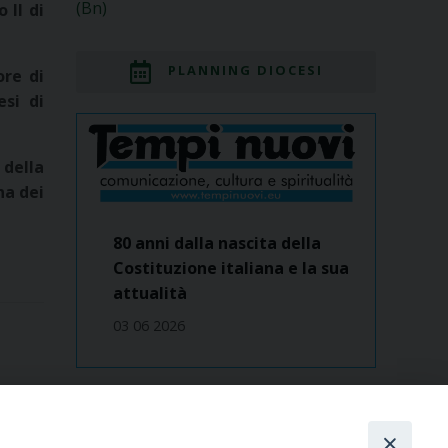
(Bn)
 II di
PLANNING DIOCESI
ore di
esi di
 della
na dei
80 anni dalla nascita della
Costituzione italiana e la sua
attualità
03 06 2026
Dove siamo
contatti