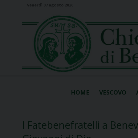
S
venerdì 07 agosto 2026
k
i
p
t
o
c
o
n
t
e
n
HOME
VESCOVO
t
I Fatebenefratelli a Bene