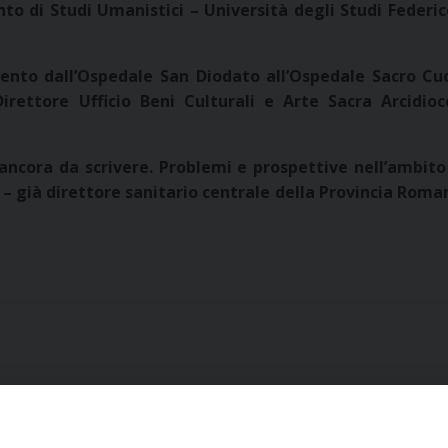
o di Studi Umanistici – Università degli Studi Federico
vento dall’Ospedale San Diodato all’Ospedale Sacro Cu
rettore Ufficio Beni Culturali e Arte Sacra Arcidioc
 ancora da scrivere. Problemi e prospettive nell’ambito
 – già direttore sanitario centrale della Provincia Roma