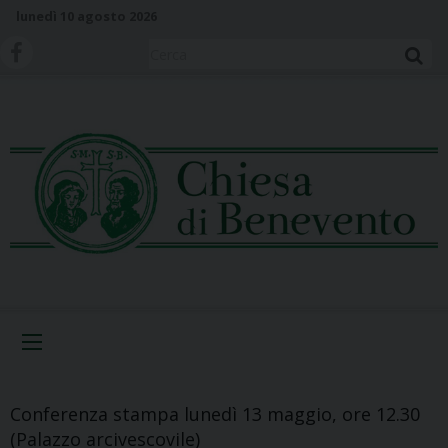
S
lunedì 10 agosto 2026
k
i
Cerca
p
t
o
c
o
n
t
e
n
t
Menu
Conferenza stampa lunedì 13 maggio, ore 12.30
(Palazzo arcivescovile)