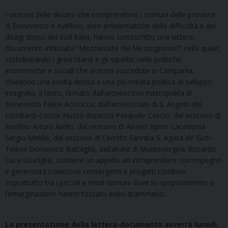
I vescovi delle diocesi che comprendono i comuni delle province
di Benevento e Avellino, aree emblematiche delle difficoltà e dei
disagi storici del Sud Italia, hanno sottoscritto una lettera-
documento intitolata “Mezzanotte del Mezzogiorno?” nella quale,
sottolineando i gravi ritardi e gli squilibri nelle politiche
economiche e sociali che si sono succedute in Campania,
chiedono una svolta decisa e una più mirata politica di sviluppo
integrato. Il testo, firmato dall’arcivescovo metropolita di
Benevento Felice Accrocca, dall’arcivescovo di S. Angelo dei
Lombardi-Conza-Nusco-Bisaccia Pasquale Cascio, dal vescovo di
Avellino Arturo Aiello, dal vescovo di Ariano Irpino-Lacedonia
Sergio Melillo, dal vescovo di Cerreto Sannita-S. Agata de’ Goti-
Telese Domenico Battaglia, dall’abate di Montevergine Riccardo
Luca Guariglia, contiene un appello ad intraprendere con impegno
e generosità traiettorie convergenti e progetti condivisi
soprattutto tra i piccoli e medi comuni dove lo spopolamento e
l’emarginazione hanno toccato indici drammatici.
La presentazione della lettera-documento avverrà lunedì