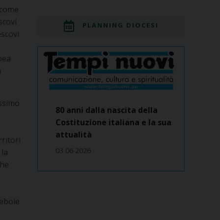
o come
scovi
PLANNING DIOCESI
escovi
pea
à
ossimo
80 anni dalla nascita della
Costituzione italiana e la sua
attualità
ritori
03 06 2026
 la
che
debole