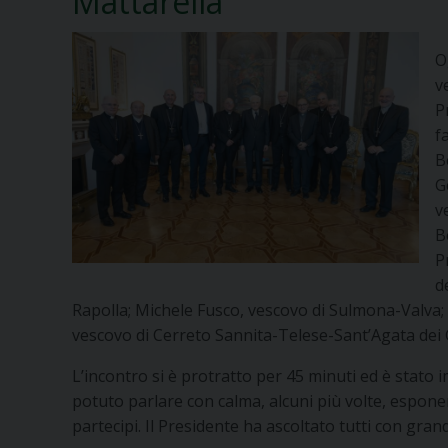
Mattarella
O
v
P
f
B
G
v
B
P
d
Rapolla; Michele Fusco, vescovo di Sulmona-Valva
vescovo di Cerreto Sannita-Telese-Sant’Agata dei G
L’incontro si è protratto per 45 minuti ed è stato 
potuto parlare con calma, alcuni più volte, esponen
partecipi. Il Presidente ha ascoltato tutti con gran