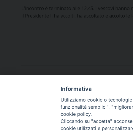
L’incontro è terminato alle 12,45. I vescovi hanno
il Presidente li ha accolti, ha ascoltato e accolto le 
Informativa
Utilizziamo cookie o tecnologie s
funzionalità semplici", "miglior
cookie policy.
Piazza Orsini, 27
82100 Benevento (BN)
Cliccando su "accetta" acconsent
cookie utilizzati e personalizza