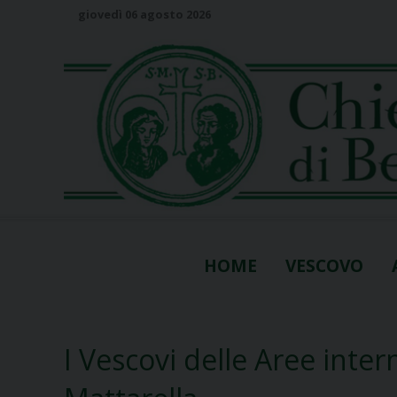
S
giovedì 06 agosto 2026
k
i
p
t
o
c
o
n
t
e
n
HOME
VESCOVO
t
I Vescovi delle Aree inter