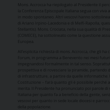
Mons. Accrocca ha riepilogato al Presidente il per
la Conferenza Episcopale Italiana segua con viva 
in modo spontaneo. Altri vescovi hanno sottolineato 
di Ariano Irpino-Lacedonia e di Melfi-Rapolla, que
Stellantis). Mons. Crociata, nella sua qualità di P
(COMECE), ha sottolineato come la questione assuma
Europea.
All’esplicita richiesta di mons. Accrocca, che gli 
Forum, in programma a Benevento nei mesi futuri, 
impegnandosi formalmente in tal senso. Soprattutto
prospettiva e di rovesciare la piramide, partendo da
di infrastrutture, a partire da quelle informatiche.
Costituzione – farà quanto gli è possibile perché a
merita. Il Presidente ha pronunciato poi parole di
Italiana per quanto fa a beneficio della gente, senz
vescovi per quanto in sede locale diocesi e parroc
della popolazione.