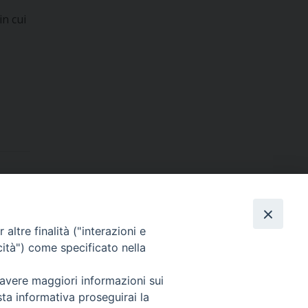
in cui
Dove siamo
contatti
altre finalità ("interazioni e
cità") come specificato nella
 avere maggiori informazioni sui
Area riservata
sta informativa proseguirai la