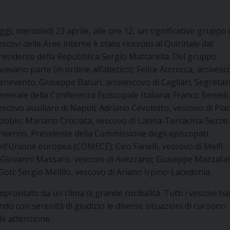
ggi, mercoledì 23 aprile, alle ore 12, un significativo gruppo 
escovi delle Aree interne è stato ricevuto al Quirinale dal
residente della Repubblica Sergio Mattarella. Del gruppo
acevano parte (in ordine alfabetico): Felice Accrocca, arcivesc
enevento; Giuseppe Baturi, arcivescovo di Cagliari, Segretar
enerale della Conferenza Episcopale Italiana; Franco Benedu
escovo ausiliare di Napoli; Adriano Cevolotto, vescovo di Pia
obbio; Mariano Crociata, vescovo di Latina-Terracina-Sezze
riverno, Presidente della Commissione degli episcopati
ell’Unione europea (COMECE); Ciro Fanelli, vescovo di Melfi-
; Giovanni Massaro, vescovo di Avezzano; Giuseppe Mazzafa
oti; Sergio Melillo, vescovo di Ariano Irpino-Lacedonia.
improntato da un clima di grande cordialità. Tutti i vescovi h
do con serenità di giudizio le diverse situazioni di cui sono
de attenzione.