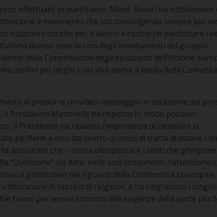
corso effettuato in questi anni. Mons. Baturi ha sottolineat
attenzione il movimento che sta coinvolgendo sempre più ve
situazioni critiche per il lavoro a rischio (in particolare i v
st’ultima diocesi sede di uno degli insediamenti del gruppo
residente della Commissione degli episcopati dell’Unione euro
 confini più larghi e sia viva anche a livello della Comunit
ha chiesto di produrre un video-messaggio in occasione del pr
il Presidente Matterella ha risposto in modo positivo,
, il Presidente ha ribadito l’importanza di cambiare la
lle periferie e non dal centro quando di tratta di dotare i ter
 Ha assicurato che – senza oltrepassare i limiti che gl’impone
lla “Questione” sia data, nelle sedi competenti, l’attenzione 
 sincera gratitudine nei riguardi della Conferenza Episcopale
a distinzione di razza o di relgione, e ha ringraziato i singoli
chie fanno per venire incontro alle esigenze della parte più 