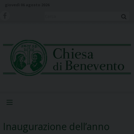
S
giovedì 06 agosto 2026
k
i
Cerca
p
t
o
c
o
n
t
e
n
t
Menu
Inaugurazione dell’anno