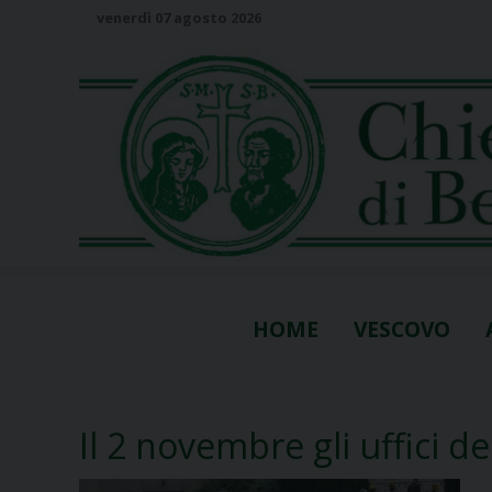
S
venerdì 07 agosto 2026
k
i
p
t
o
c
o
n
t
e
n
HOME
VESCOVO
t
Il 2 novembre gli uffici d