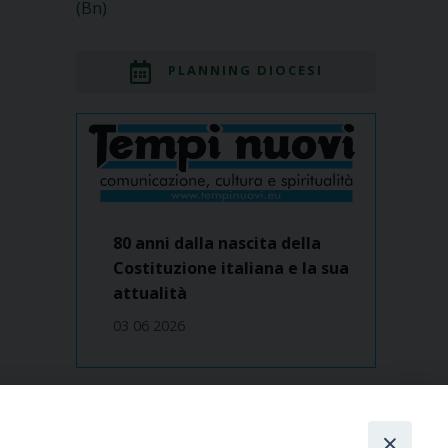
(Bn)
PLANNING DIOCESI
80 anni dalla nascita della
Costituzione italiana e la sua
attualità
03 06 2026
Dove siamo
contatti