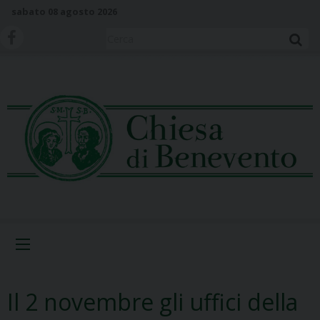
S
sabato 08 agosto 2026
k
i
Cerca
p
t
o
c
o
n
t
e
n
t
Menu
Il 2 novembre gli uffici della