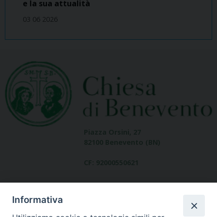
e la sua attualità
03 06 2026
Piazza Orsini, 27
82100 Benevento (BN)
CF: 92000550621
Informativa