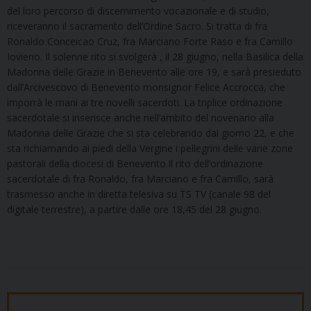
del loro percorso di discernimento vocazionale e di studio,
riceveranno il sacramento dell’Ordine Sacro. Si tratta di fra
Ronaldo Conceicao Cruz, fra Marciano Forte Raso e fra Camillo
Iovieno. Il solenne rito si svolgerà , il 28 giugno, nella Basilica della
Madonna delle Grazie in Benevento alle ore 19, e sarà presieduto
dall’Arcivescovo di Benevento monsignor Felice Accrocca, che
imporrà le mani ai tre novelli sacerdoti. La triplice ordinazione
sacerdotale si inserisce anche nell’ambito del novenario alla
Madonna delle Grazie che si sta celebrando dal giorno 22, e che
sta richiamando ai piedi della Vergine i pellegrini delle varie zone
pastorali della diocesi di Benevento.Il rito dell’ordinazione
sacerdotale di fra Ronaldo, fra Marciano e fra Camillo, sarà
trasmesso anche in diretta telesiva su TS TV (canale 98 del
digitale terrestre), a partire dalle ore 18,45 del 28 giugno.