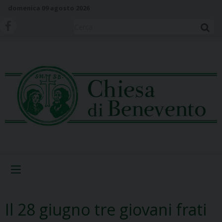
S
domenica 09 agosto 2026
k
i
Cerca
p
t
o
c
o
n
t
e
n
t
Menu
Il 28 giugno tre giovani frati