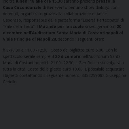
inoltre
lunedì 18 alle ore 15.30
saranno presenti
presso la
Casa Circondariale
di Benevento per uno show-dialogo con i
detenuti, organizzato grazie alla collaborazione di Adele
Caporaso, responsabile della piattaforma “Libertà Partecipate” di
“Sale della Terra”.
I Matinèe per le scuole
si svolgeranno
il 20
dicembre
nell’Auditorium Santa Maria di Costantinopoli al
Viale Principe di Napoli 28,
secondo i seguenti orari:
h 9-10.30 e 11:00 -12:30. Costo del biglietto euro 5.00. Con lo
spettacolo serale sempre
il 20 dicembre
nell’Auditorium Santa
Maria di Costantinopoli h 21:00 -22.30, il Gen Rosso si rivolgerà a
tutta la città. Costo del biglietto euro 10,00. È possibile acquistare
i biglietti contattando il seguente numero: 3332259082 Giuseppina
Ceriello