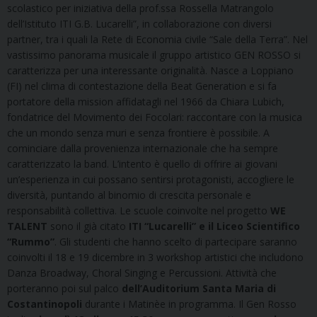
scolastico per iniziativa della prof.ssa Rossella Matrangolo
dell’Istituto ITI G.B. Lucarelli”, in collaborazione con diversi
partner, tra i quali la Rete di Economia civile “Sale della Terra”. Nel
vastissimo panorama musicale il gruppo artistico GEN ROSSO si
caratterizza per una interessante originalità. Nasce a Loppiano
(FI) nel clima di contestazione della Beat Generation e si fa
portatore della mission affidatagli nel 1966 da Chiara Lubich,
fondatrice del Movimento dei Focolari: raccontare con la musica
che un mondo senza muri e senza frontiere è possibile. A
cominciare dalla provenienza internazionale che ha sempre
caratterizzato la band. L’intento è quello di offrire ai giovani
un’esperienza in cui possano sentirsi protagonisti, accogliere le
diversità, puntando al binomio di crescita personale e
responsabilità collettiva. Le scuole coinvolte nel progetto
WE
TALENT
sono il già citato
ITI “Lucarelli” e il Liceo Scientifico
“Rummo”
. Gli studenti che hanno scelto di partecipare saranno
coinvolti il 18 e 19 dicembre in 3 workshop artistici che includono
Danza Broadway, Choral Singing e Percussioni. Attività che
porteranno poi sul palco
dell’Auditorium Santa Maria di
Costantinopoli
durante i Matinèe in programma. Il Gen Rosso