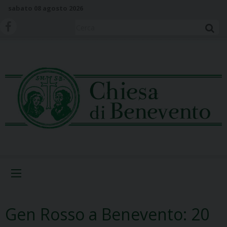
S
sabato 08 agosto 2026
k
i
Cerca
p
t
o
c
o
n
t
e
n
t
Menu
Gen Rosso a Benevento: 20