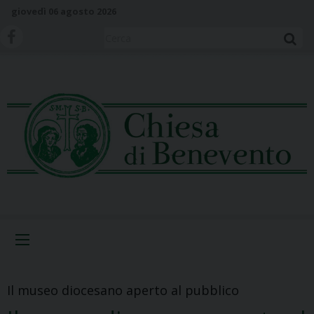
S
giovedì 06 agosto 2026
k
i
Cerca
p
t
o
c
o
n
t
e
n
t
Menu
Il museo diocesano aperto al pubblico