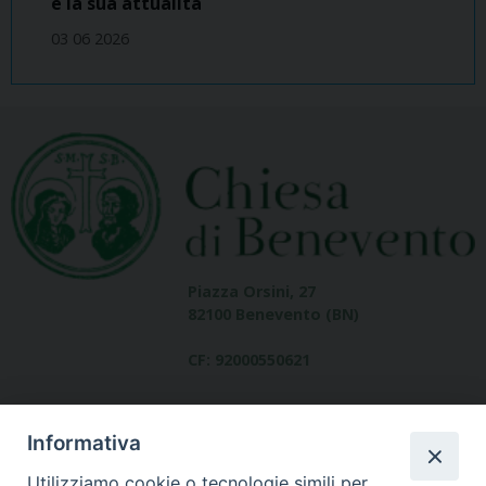
e la sua attualità
03 06 2026
Piazza Orsini, 27
82100 Benevento (BN)
CF: 92000550621
Informativa
Utilizziamo cookie o tecnologie simili per