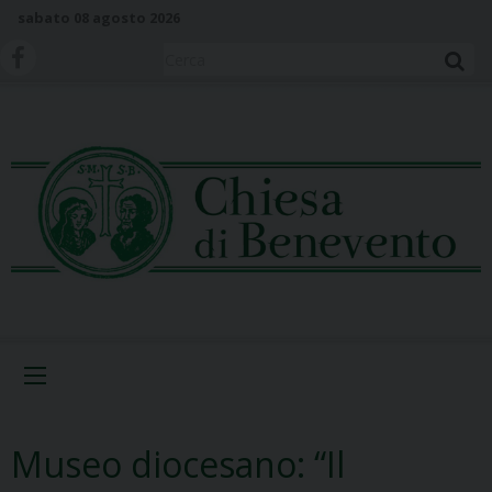
S
sabato 08 agosto 2026
k
i
Cerca
p
t
o
c
o
n
t
e
n
t
Menu
Museo diocesano: “Il