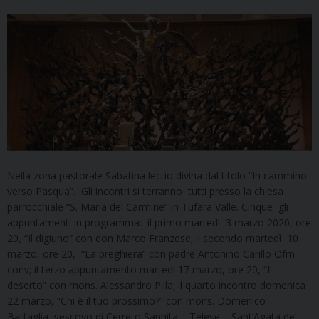
Nella zona pastorale Sabatina lectio divina dal titolo “In cammino
verso Pasqua”. Gli incontri si terranno tutti presso la chiesa
parrocchiale “S. Maria del Carmine” in Tufara Valle. Cinque gli
appuntamenti in programma: il primo martedì 3 marzo 2020, ore
20, “Il digiuno” con don Marco Franzese; il secondo martedì 10
marzo, ore 20, “La preghiera” con padre Antonino Carillo Ofm
conv; il terzo appuntamento martedì 17 marzo, ore 20, “Il
deserto” con mons. Alessandro Pilla; il quarto incontro domenica
22 marzo, “Chi è il tuo prossimo?” con mons. Domenico
Battaglia, vescovo di Cerreto Sannita – Telese – Sant’Agata de’