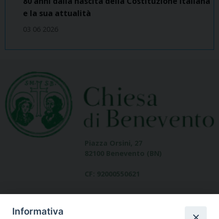
80 anni dalla nascita della Costituzione italiana
e la sua attualità
03 06 2026
Piazza Orsini, 27
82100 Benevento (BN)
CF: 92000550621
Informativa